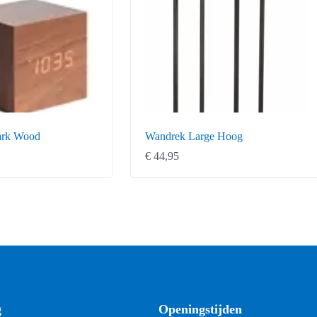
ark Wood
Wandrek Large Hoog
€
44,95
g
Openingstijden