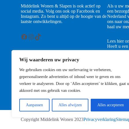
Middelink Wonen & Slapen is ook actief op
Als u uw me
social media. Volg ons ook op Facebook en
een bezorgd
Instagram. Zo bent u altijd op de hoogte van de
Nederland v
laatste ontwikkelingen.
ons naar on
haal uw meu
Facebook
Instagram
TikTok
Lees hier o
Heeft u een
contact met
Wij waarderen uw privacy
Contact
We gebruiken cookies om uw surfervaring te verbeteren,
gepersonaliseerde advertenties of inhoud weer te geven en ons
verkeer te analyseren. Door op ‘Alles accepteren’ te klikken, gaat u
akkoord met ons gebruik van cookies.
Aanpassen
Alles afwijzen
Alles accepteren
Copyright Middelink Wonen 2023
Privacyverklaring
Sitema