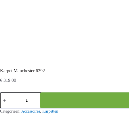
Karpet Manchester 6292
€
319,00
Karpet
Manchester
6292
aantal
Categorieën:
Accessoires
,
Karpetten