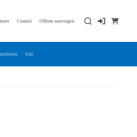
tures
Contact
Offerte aanvragen
Winkelwage
meubelen
Sale