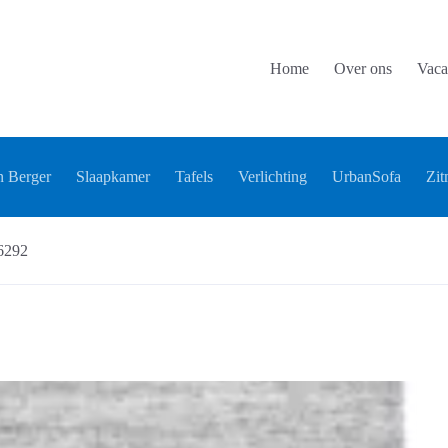
Home
Over ons
Vaca
 Berger
Slaapkamer
Tafels
Verlichting
UrbanSofa
Zit
6292