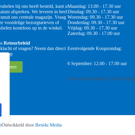
ubelen bij ons heeft besteld, kunt u
Maandag: 13.00 - 17.30 uur
atum afspreken. We leveren in heel
Dinsdag: 09.30 - 17.30 uur
anuit ons centrale magazijn. Vraag
Woensdag: 09.30 - 17.30 uur
ze voordelige bezorgtarieven of
Donderdag: 09.30 - 17.30 uur
belen kosteloos op in de winkel.
Vrijdag: 09.30 - 17.30 uur
Zaterdag: 09.30 - 17.00 uur
ns
Retourbeleid
 klacht of vragen? Neem dan direct
Eerstvolgende Koopzondag:
 ons op
6 September: 12.00 - 17.00 uur
 opnemen
Geen Koopzondag in Juli & Augus
p
Ontwikkeld door
Best4u Media