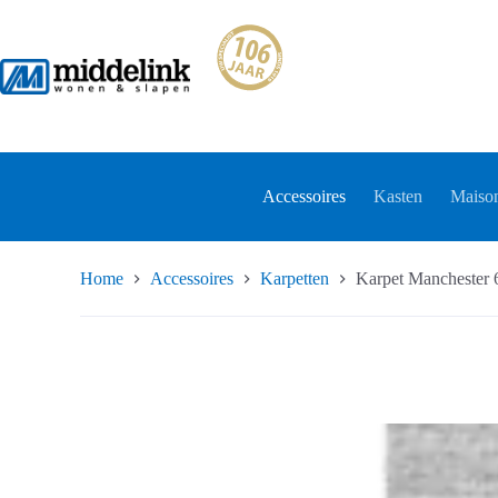
Ga
naar
de
inhoud
Accessoires
Kasten
Maison
Home
Accessoires
Karpetten
Karpet Manchester 