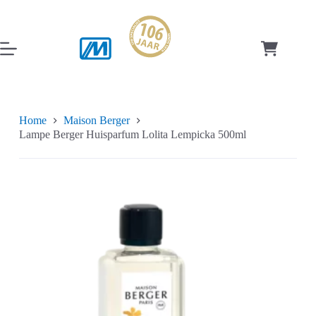
Ga
naar
de
inhoud
Winkelwag
Home
Maison Berger
Lampe Berger Huisparfum Lolita Lempicka 500ml