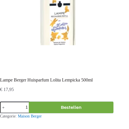
Lampe Berger Huisparfum Lolita Lempicka 500ml
€
17,95
Lampe
Bestellen
Berger
Huisparfum
Categorie:
Maison Berger
Lolita
Lempicka
500ml