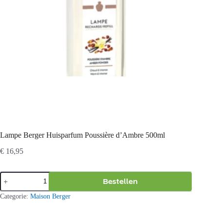
Lampe Berger Huisparfum Poussière d’Ambre 500ml
€
16,95
Lampe
Bestellen
Berger
Huisparfum
Categorie:
Maison Berger
Poussière
d'Ambre
500ml