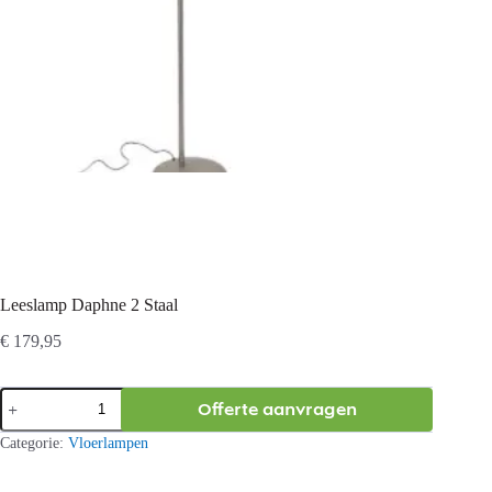
Leeslamp Daphne 2 Staal
€
179,95
Leeslamp
Offerte aanvragen
Daphne
2
Categorie:
Vloerlampen
Staal
aantal