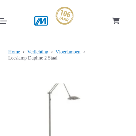
Ga
naar
de
inhoud
Winkelwag
Home
Verlichting
Vloerlampen
Leeslamp Daphne 2 Staal