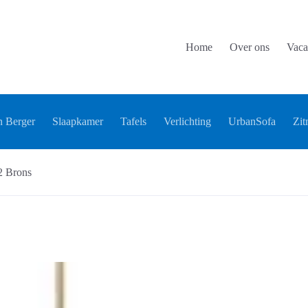
Home
Over ons
Vaca
 Berger
Slaapkamer
Tafels
Verlichting
UrbanSofa
Zit
2 Brons