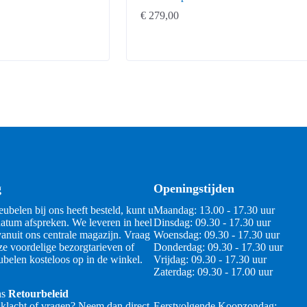
€
279,00
g
Openingstijden
ubelen bij ons heeft besteld, kunt u
Maandag: 13.00 - 17.30 uur
atum afspreken. We leveren in heel
Dinsdag: 09.30 - 17.30 uur
anuit ons centrale magazijn. Vraag
Woensdag: 09.30 - 17.30 uur
ze voordelige bezorgtarieven of
Donderdag: 09.30 - 17.30 uur
belen kosteloos op in de winkel.
Vrijdag: 09.30 - 17.30 uur
Zaterdag: 09.30 - 17.00 uur
ns
Retourbeleid
 klacht of vragen? Neem dan direct
Eerstvolgende Koopzondag: