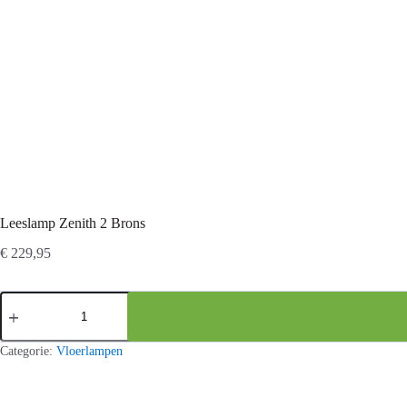
Leeslamp Zenith 2 Brons
€
229,95
Leeslamp
Zenith
2
Brons
Categorie:
Vloerlampen
aantal