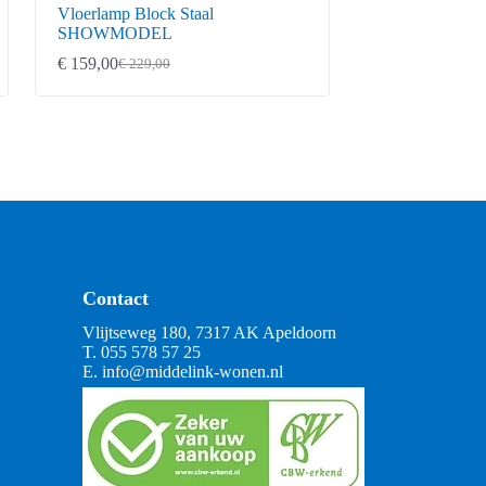
Vloerlamp Block Staal
SHOWMODEL
€
159,00
€
229,00
Oorspronkelijke
Huidige
prijs
prijs
was:
is:
€ 229,00.
€ 159,00.
Contact
Vlijtseweg 180, 7317 AK Apeldoorn
T.
055 578 57 25
E.
info@middelink-wonen.nl