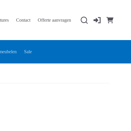
tures
Contact
Offerte aanvragen
Winkelwage
meubelen
Sale