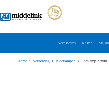
Ga
naar
de
inhoud
Accessoires
Kasten
Maison
Home
Verlichting
Vloerlampen
Leeslamp Zenith 