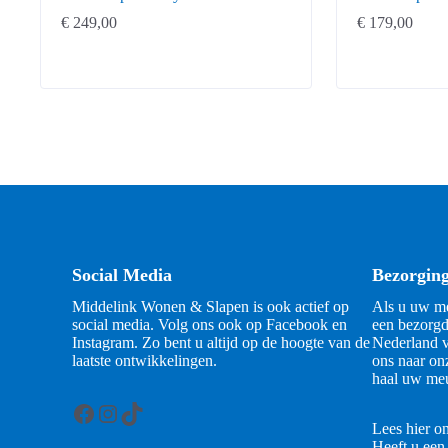
€
249,00
€
179,00
Social Media
Bezorgin
Middelink Wonen & Slapen is ook actief op
Als u uw me
social media. Volg ons ook op Facebook en
een bezorgd
Instagram. Zo bent u altijd op de hoogte van de
Nederland v
laatste ontwikkelingen.
ons naar on
haal uw meu
Facebook
Instagram
TikTok
Lees hier o
Heeft u een