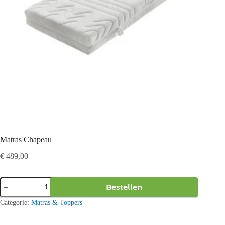
Matras Chapeau
€
489,00
Matras
Bestellen
Chapeau
aantal
Categorie:
Matras & Toppers