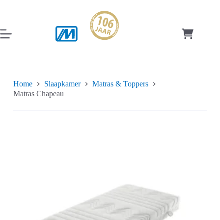
Ga
naar
de
inhoud
Winkelwag
Home
Slaapkamer
Matras & Toppers
Matras Chapeau