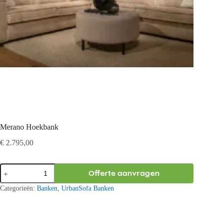
Merano Hoekbank
€
2.795,00
Merano
Offerte aanvragen
Hoekbank
aantal
Categorieën:
Banken
,
UrbanSofa Banken