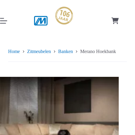
Ga
naar
de
inhoud
Winkelwag
Home
Zitmeubelen
Banken
Merano Hoekbank