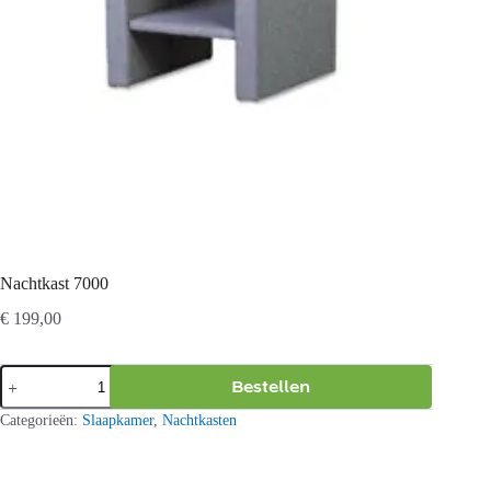
Nachtkast 7000
€
199,00
Nachtkast
Bestellen
7000
aantal
Categorieën:
Slaapkamer
,
Nachtkasten