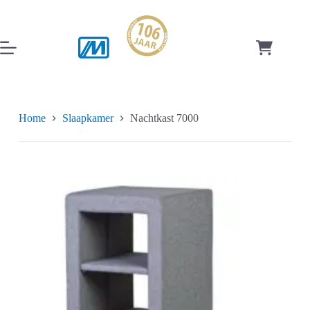
Ga
naar
de
inhoud
Winkelwag
Home
Slaapkamer
Nachtkast 7000