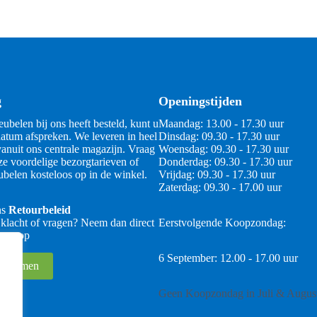
g
Openingstijden
ubelen bij ons heeft besteld, kunt u
Maandag: 13.00 - 17.30 uur
atum afspreken. We leveren in heel
Dinsdag: 09.30 - 17.30 uur
anuit ons centrale magazijn. Vraag
Woensdag: 09.30 - 17.30 uur
ze voordelige bezorgtarieven of
Donderdag: 09.30 - 17.30 uur
belen kosteloos op in de winkel.
Vrijdag: 09.30 - 17.30 uur
Zaterdag: 09.30 - 17.00 uur
ns
Retourbeleid
 klacht of vragen? Neem dan direct
Eerstvolgende Koopzondag:
 ons op
6 September: 12.00 - 17.00 uur
 opnemen
Geen Koopzondag in Juli & Augus