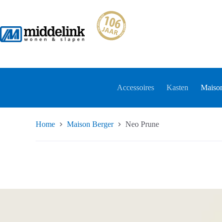
Ga
naar
de
inhoud
Accessoires
Kasten
Maison
Home
Maison Berger
Neo Prune