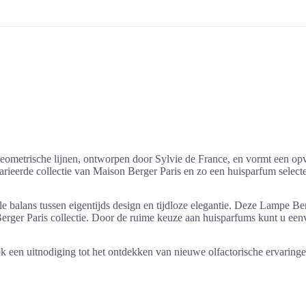
eometrische lijnen, ontworpen door Sylvie de France, en vormt een opv
ieerde collectie van Maison Berger Paris en zo een huisparfum selectee
 balans tussen eigentijds design en tijdloze elegantie. Deze Lampe Ber
erger Paris collectie. Door de ruime keuze aan huisparfums kunt u een
ook een uitnodiging tot het ontdekken van nieuwe olfactorische ervari