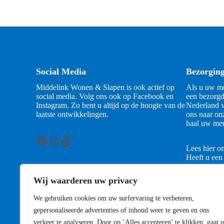
Social Media
Bezorgin
Middelink Wonen & Slapen is ook actief op
Als u uw me
social media. Volg ons ook op Facebook en
een bezorgd
Instagram. Zo bent u altijd op de hoogte van de
Nederland v
laatste ontwikkelingen.
ons naar on
haal uw meu
Facebook
Instagram
TikTok
Lees hier o
Heeft u een
contact met
Wij waarderen uw privacy
Contact
We gebruiken cookies om uw surfervaring te verbeteren,
gepersonaliseerde advertenties of inhoud weer te geven en ons
verkeer te analyseren. Door op ‘Alles accepteren’ te klikken, gaat u