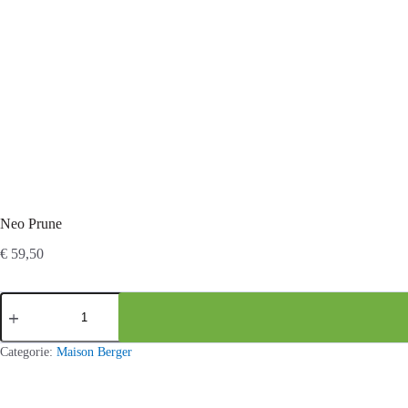
Neo Prune
€
59,50
Neo
Prune
aantal
Categorie:
Maison Berger