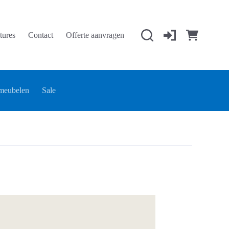
tures
Contact
Offerte aanvragen
Winkelwage
meubelen
Sale