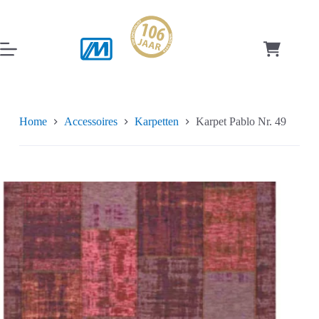
Ga
naar
de
inhoud
Winkelwag
Home
Accessoires
Karpetten
Karpet Pablo Nr. 49