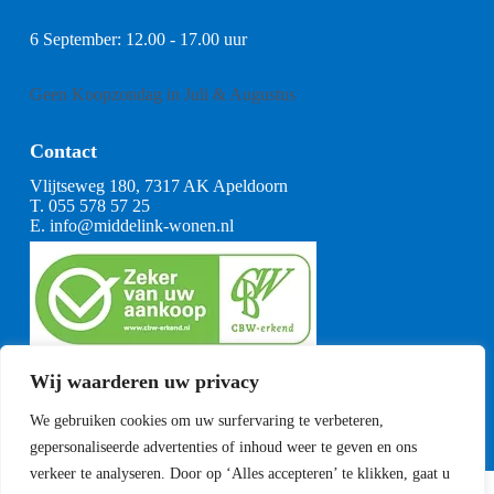
6 September: 12.00 - 17.00 uur
Geen Koopzondag in Juli & Augustus
Contact
Vlijtseweg 180, 7317 AK Apeldoorn
T.
055 578 57 25
E.
info@middelink-wonen.nl
KvK: 08164360
Wij waarderen uw privacy
BTW: NL001377739B29
Algemene voorwaarden
We gebruiken cookies om uw surfervaring te verbeteren,
CBW voorwaarden
gepersonaliseerde advertenties of inhoud weer te geven en ons
verkeer te analyseren. Door op ‘Alles accepteren’ te klikken, gaat u