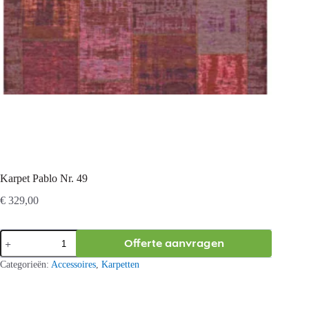
Karpet Pablo Nr. 49
€
329,00
Karpet
Offerte aanvragen
Pablo
Nr.
Categorieën:
Accessoires
,
Karpetten
49
aantal