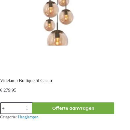
Videlamp Bollique 5l Cacao
€
279,95
Videlamp
Offerte aanvragen
Bollique
5l
Categorie:
Hanglampen
Cacao
aantal