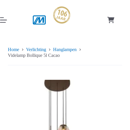
Ga
naar
de
inhoud
Winkelwag
Home
Verlichting
Hanglampen
Videlamp Bollique 5l Cacao