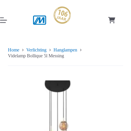
Ga
naar
de
inhoud
Winkelwag
Home
Verlichting
Hanglampen
Videlamp Bollique 5l Messing