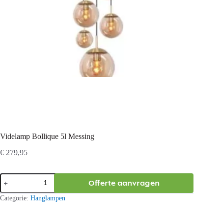
Videlamp Bollique 5l Messing
€
279,95
Videlamp
Offerte aanvragen
Bollique
5l
Categorie:
Hanglampen
Messing
aantal