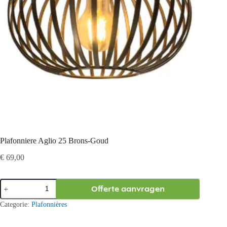
Plafonniere Aglio 25 Brons-Goud
€
69,00
Plafonniere
Offerte aanvragen
Aglio
25
Categorie:
Plafonnières
Brons-
Goud
aantal