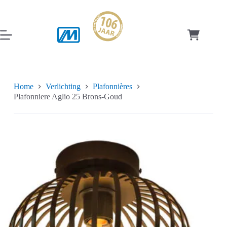
Ga
naar
de
inhoud
Winkelwag
Home
Verlichting
Plafonnières
Plafonniere Aglio 25 Brons-Goud