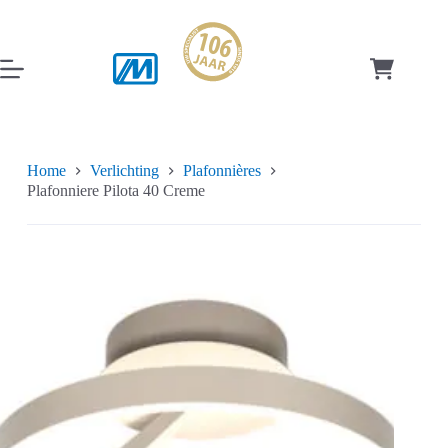
Ga
naar
de
inhoud
Winkelwag
Home
Verlichting
Plafonnières
Plafonniere Pilota 40 Creme