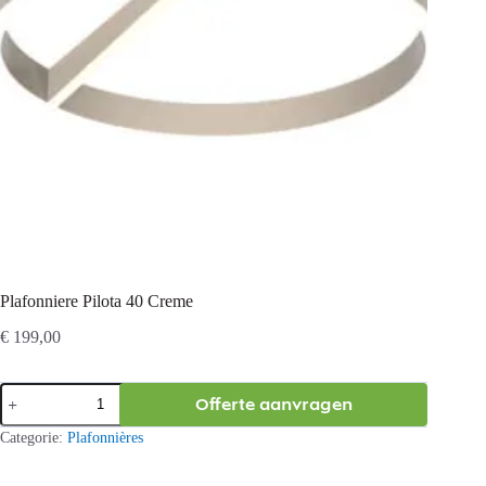
Plafonniere Pilota 40 Creme
€
199,00
Plafonniere
Offerte aanvragen
Pilota
40
Categorie:
Plafonnières
Creme
aantal