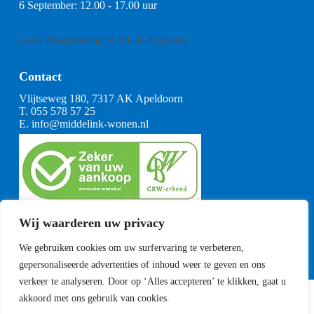
6 September: 12.00 - 17.00 uur
Geen Koopzondag in Juli & Augustus
Contact
Vlijtseweg 180, 7317 AK Apeldoorn
T.
055 578 57 25
E.
info@middelink-wonen.nl
KvK: 08164360
Wij waarderen uw privacy
BTW: NL001377739B29
Algemene voorwaarden
We gebruiken cookies om uw surfervaring te verbeteren,
CBW voorwaarden
gepersonaliseerde advertenties of inhoud weer te geven en ons
verkeer te analyseren. Door op ‘Alles accepteren’ te klikken, gaat u
akkoord met ons gebruik van cookies.
Copyright Middelink Wonen 2023