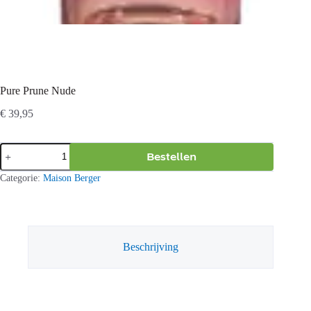
Pure Prune Nude
€
39,95
Pure
Bestellen
Prune
Nude
Categorie:
Maison Berger
aantal
Beschrijving