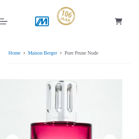
Ga
naar
de
inhoud
Winkelwag
Home
Maison Berger
Pure Prune Nude