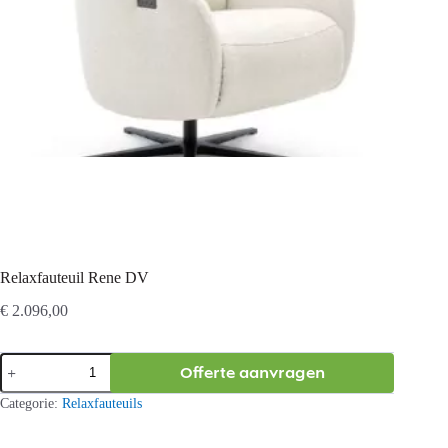
Relaxfauteuil Rene DV
€
2.096,00
Relaxfauteuil
Offerte aanvragen
Rene
DV
Categorie:
Relaxfauteuils
aantal