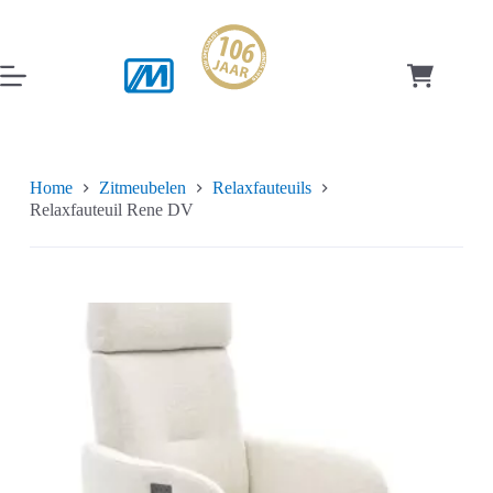
Ga
naar
de
inhoud
Winkelwag
Home
Zitmeubelen
Relaxfauteuils
Relaxfauteuil Rene DV