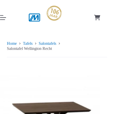
Ga
naar
de
inhoud
Winkelwag
Home
Tafels
Salontafels
Salontafel Wellington Recht