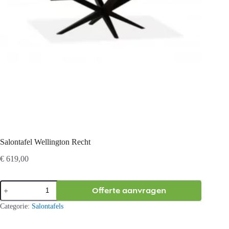
Salontafel Wellington Recht
€
619,00
Salontafel
Offerte aanvragen
Wellington
Recht
Categorie:
Salontafels
aantal