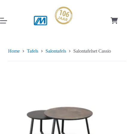
Ga
naar
de
inhoud
Winkelwag
Home
Tafels
Salontafels
Salontafelset Cassio