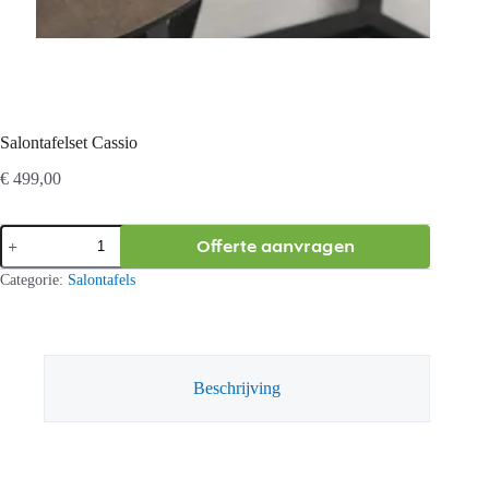
Salontafelset Cassio
€
499,00
Salontafelset
Offerte aanvragen
Cassio
aantal
Categorie:
Salontafels
Beschrijving