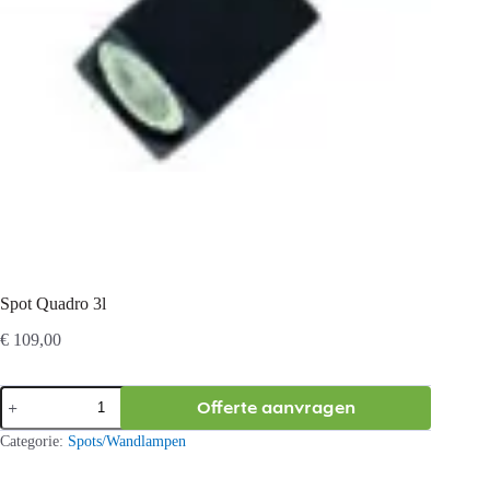
Spot Quadro 3l
€
109,00
Spot
Offerte aanvragen
Quadro
3l
Categorie:
Spots/Wandlampen
aantal