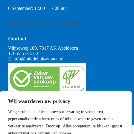
6 September: 12.00 - 17.00 uur
Geen Koopzondag in Juli & Augustus
Contact
Vlijtseweg 180, 7317 AK Apeldoorn
T.
055 578 57 25
E.
info@middelink-wonen.nl
KvK: 08164360
Wij waarderen uw privacy
BTW: NL001377739B29
Algemene voorwaarden
We gebruiken cookies om uw surfervaring te verbeteren,
CBW voorwaarden
gepersonaliseerde advertenties of inhoud weer te geven en ons
verkeer te analyseren. Door op ‘Alles accepteren’ te klikken, gaat u
akkoord met ons gebruik van cookies.