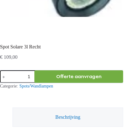
Spot Solare 3l Recht
€
109,00
Spot
Offerte aanvragen
Solare
3l
Categorie:
Spots/Wandlampen
Recht
aantal
Beschrijving