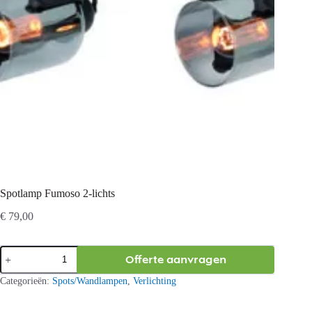
Spotlamp Fumoso 2-lichts
€
79,00
Spotlamp
Offerte aanvragen
Fumoso
2-
Categorieën:
Spots/Wandlampen
,
Verlichting
lichts
aantal