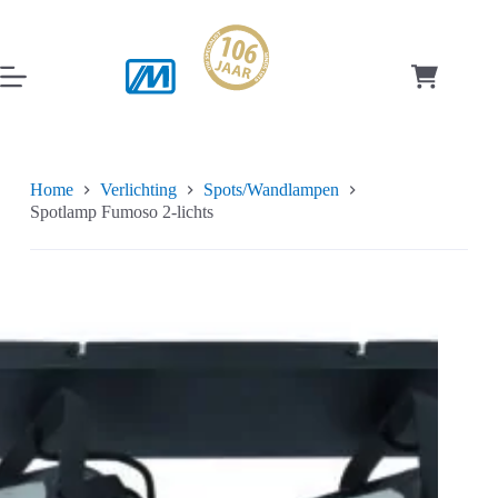
Ga
naar
de
inhoud
Winkelwag
Home
Verlichting
Spots/Wandlampen
Spotlamp Fumoso 2-lichts