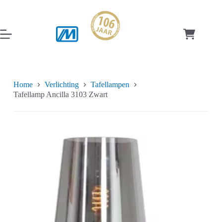
Ga
naar
de
inhoud
Winkelwag
Home
Verlichting
Tafellampen
Tafellamp Ancilla 3103 Zwart