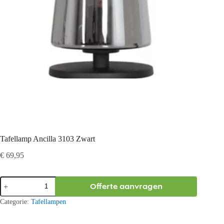
Tafellamp Ancilla 3103 Zwart
€
69,95
Tafellamp
Offerte aanvragen
Ancilla
3103
Categorie:
Tafellampen
Zwart
aantal