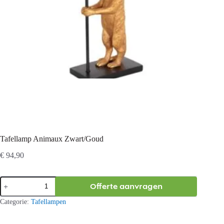
Tafellamp Animaux Zwart/Goud
€
94,90
Tafellamp
Offerte aanvragen
Animaux
Zwart/Goud
Categorie:
Tafellampen
aantal