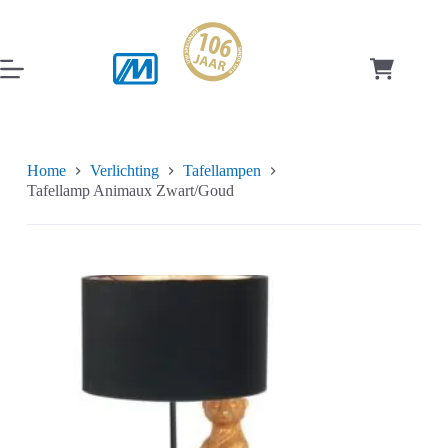
Ga
naar
de
inhoud
Winkelwag
Home
Verlichting
Tafellampen
Tafellamp Animaux Zwart/Goud