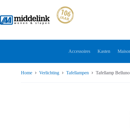
Ga
naar
de
inhoud
Accessoires
Kasten
Maison
Home
Verlichting
Tafellampen
Tafellamp Bellun