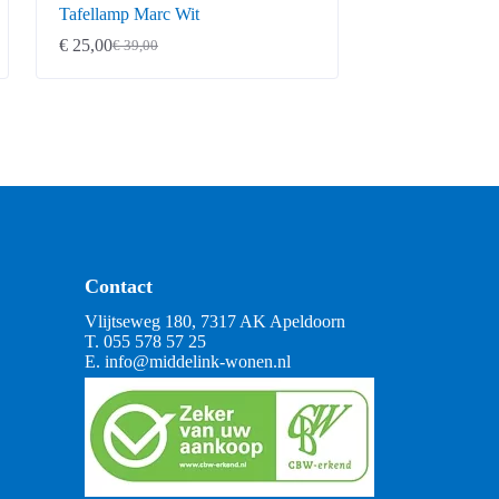
Tafellamp Marc Wit
€
25,00
€
39,00
Oorspronkelijke
Huidige
prijs
prijs
was:
is:
€ 39,00.
€ 25,00.
Contact
Vlijtseweg 180, 7317 AK Apeldoorn
T.
055 578 57 25
E.
info@middelink-wonen.nl