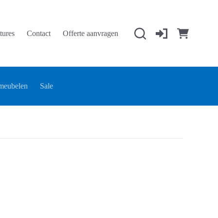
tures
Contact
Offerte aanvragen
Winkelwage
meubelen
Sale