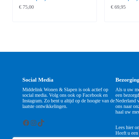
€
75,00
€
69,95
Social Media
Bezorgin
Middelink Wonen & Slapen is ook actief op
Als u uw me
social media. Volg ons ook op Facebook en
een bezorgd
Instagram. Zo bent u altijd op de hoogte van de
Nederland v
laatste ontwikkelingen.
ons naar on
haal uw meu
Facebook
Instagram
TikTok
Lees hier o
Heeft u een
contact met