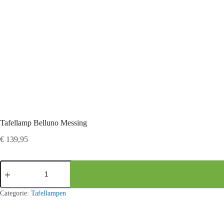
Tafellamp Belluno Messing
€
139,95
Tafellamp
Belluno
Messing
aantal
Categorie:
Tafellampen