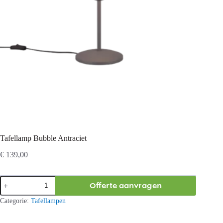
Tafellamp Bubble Antraciet
€
139,00
Tafellamp
Offerte aanvragen
Bubble
Antraciet
Categorie:
Tafellampen
aantal