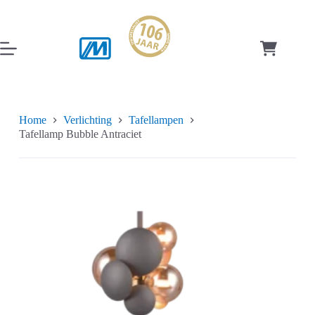
Ga
naar
de
inhoud
Winkelwag
Home
Verlichting
Tafellampen
Tafellamp Bubble Antraciet