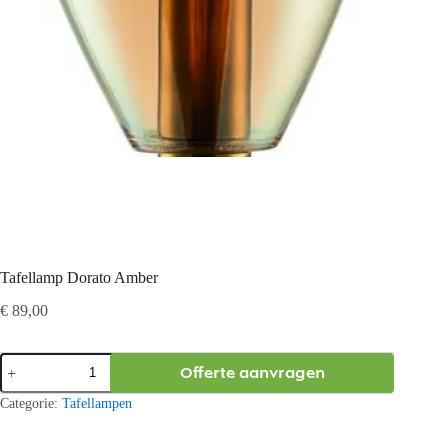
Tafellamp Dorato Amber
€
89,00
Tafellamp
Offerte aanvragen
Dorato
Amber
Categorie:
Tafellampen
aantal