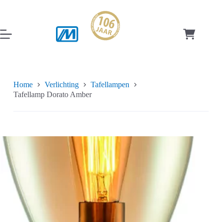
Ga
naar
de
inhoud
Winkelwag
Home
Verlichting
Tafellampen
Tafellamp Dorato Amber