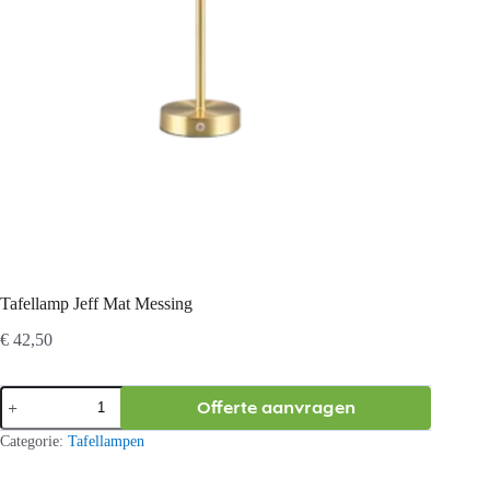
Tafellamp Jeff Mat Messing
€
42,50
Tafellamp
Offerte aanvragen
Jeff
Mat
Categorie:
Tafellampen
Messing
aantal