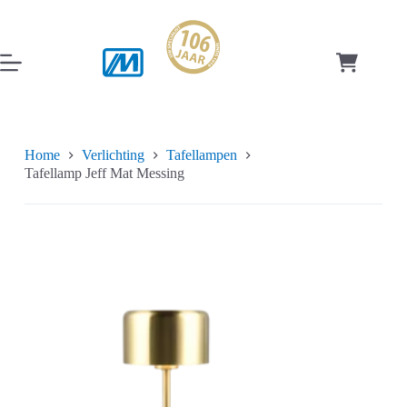
Ga
naar
de
inhoud
Winkelwag
Home
Verlichting
Tafellampen
Tafellamp Jeff Mat Messing