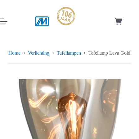
Ga
naar
de
inhoud
Winkelwag
Home
Verlichting
Tafellampen
Tafellamp Lava Gold