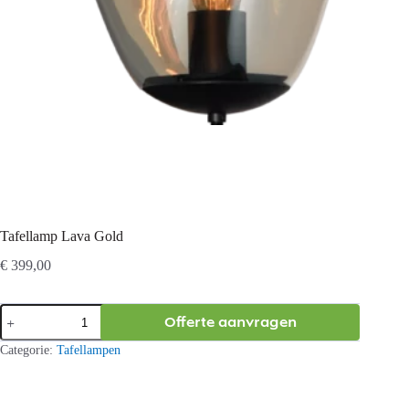
Tafellamp Lava Gold
€
399,00
Tafellamp
Offerte aanvragen
Lava
Gold
Categorie:
Tafellampen
aantal