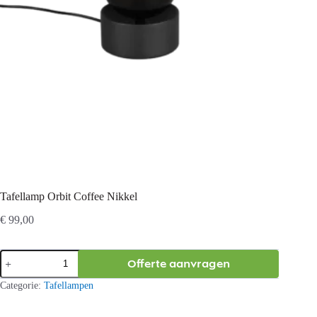
Tafellamp Orbit Coffee Nikkel
€
99,00
Tafellamp
Offerte aanvragen
Orbit
Coffee
Categorie:
Tafellampen
Nikkel
aantal