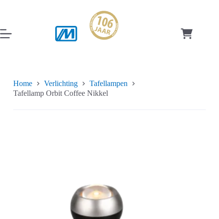
Ga
naar
de
inhoud
Winkelwag
Home
Verlichting
Tafellampen
Tafellamp Orbit Coffee Nikkel