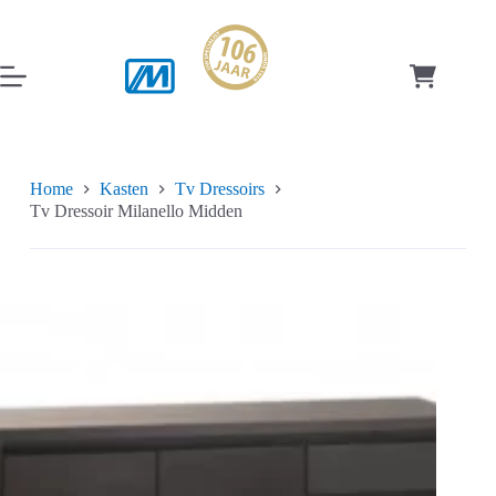
Ga
naar
de
inhoud
Winkelwag
Home
Kasten
Tv Dressoirs
Tv Dressoir Milanello Midden