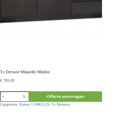
Tv Dressoir Milanello Midden
€
789,00
Tv
Offerte aanvragen
Dressoir
Milanello
Categorieën:
Kasten
,
LAMULUX
,
Tv Dressoirs
Midden
aantal