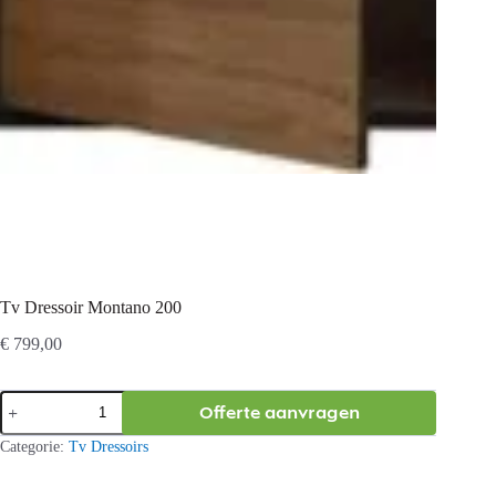
Tv Dressoir Montano 200
€
799,00
Tv
Offerte aanvragen
Dressoir
Montano
Categorie:
Tv Dressoirs
200
aantal