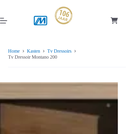
Ga
naar
de
inhoud
Winkelwag
Home
Kasten
Tv Dressoirs
Tv Dressoir Montano 200