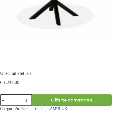
Uitschuiftafel Isla
€
1.249,00
Uitschuiftafel
Offerte aanvragen
Isla
aantal
Categorieën:
Eetkamertafels
,
LAMULUX