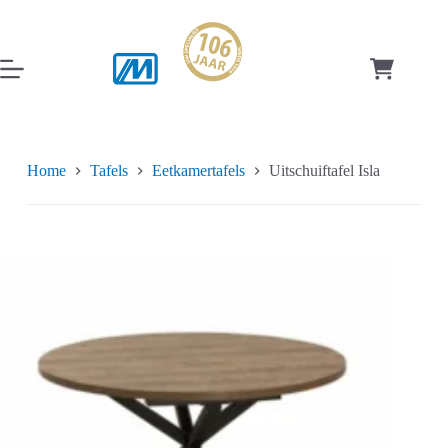
Ga
naar
de
inhoud
Winkelwag
Home
Tafels
Eetkamertafels
Uitschuiftafel Isla