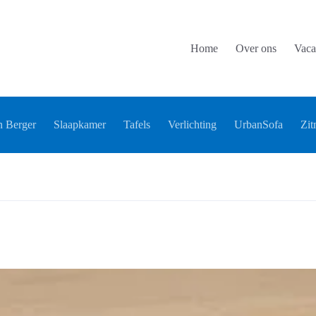
Home
Over ons
Vaca
 Berger
Slaapkamer
Tafels
Verlichting
UrbanSofa
Zit