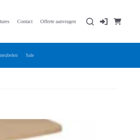
tures
Contact
Offerte aanvragen
Winkelwage
meubelen
Sale