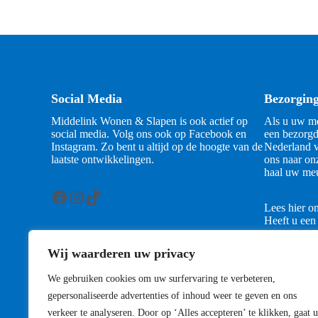
Social Media
Bezorgin
Middelink Wonen & Slapen is ook actief op
Als u uw me
social media. Volg ons ook op Facebook en
een bezorgd
Instagram. Zo bent u altijd op de hoogte van de
Nederland v
laatste ontwikkelingen.
ons naar on
haal uw meu
Facebook
Instagram
TikTok
Lees hier o
Heeft u een
contact met
Wij waarderen uw privacy
Contact
We gebruiken cookies om uw surfervaring te verbeteren,
gepersonaliseerde advertenties of inhoud weer te geven en ons
verkeer te analyseren. Door op ‘Alles accepteren’ te klikken, gaat u