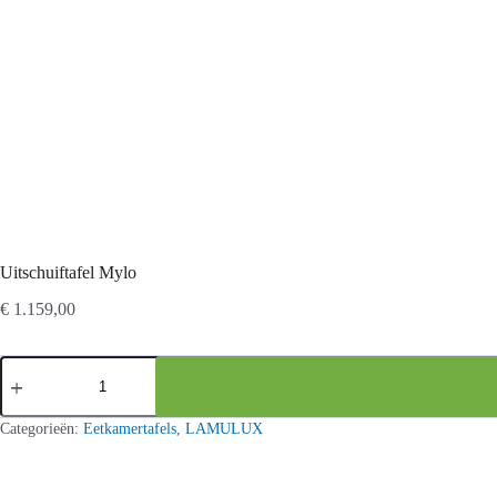
Uitschuiftafel Mylo
€
1.159,00
Uitschuiftafel
Mylo
aantal
Categorieën:
Eetkamertafels
,
LAMULUX