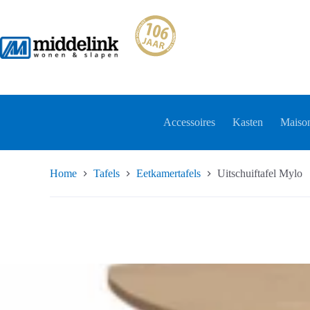
Ga
naar
de
inhoud
Accessoires
Kasten
Maison
Home
Tafels
Eetkamertafels
Uitschuiftafel Mylo