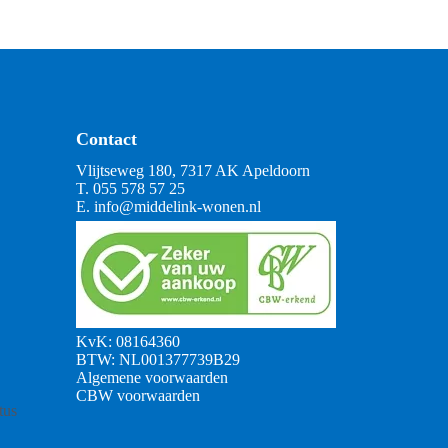
Contact
Vlijtseweg 180, 7317 AK Apeldoorn
T.
055 578 57 25
E.
info@middelink-wonen.nl
KvK: 08164360
BTW: NL001377739B29
Algemene voorwaarden
CBW voorwaarden
tus