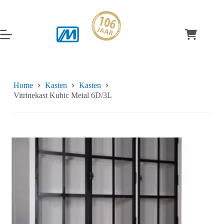
Ga
naar
de
inhoud
Winkelwag
Home
Kasten
Kasten
Vitrinekast Kubic Metal 6D/3L