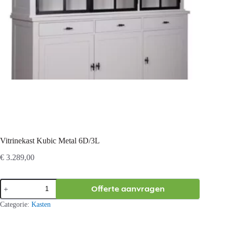
Vitrinekast Kubic Metal 6D/3L
€
3.289,00
Vitrinekast
Offerte aanvragen
Kubic
Metal
Categorie:
Kasten
6D/3L
aantal