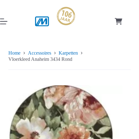
Ga
naar
de
inhoud
Winkelwag
Home
Accessoires
Karpetten
Vloerkleed Anaheim 3434 Rond