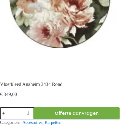
Vloerkleed Anaheim 3434 Rond
€
349,00
Vloerkleed
Offerte aanvragen
Anaheim
3434
Categorieën:
Accessoires
,
Karpetten
Rond
aantal