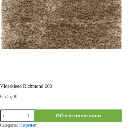
Vloerkleed Richmond 600
€
545,00
Vloerkleed
Offerte aanvragen
Richmond
600
Categorie:
Karpetten
aantal