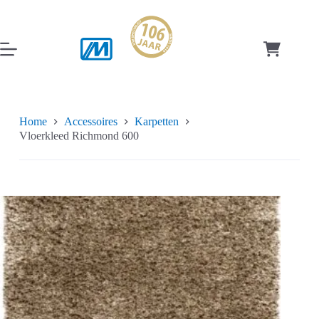
Ga
naar
de
inhoud
Winkelwag
Home
Accessoires
Karpetten
Vloerkleed Richmond 600