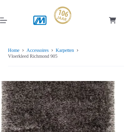
Ga
naar
de
inhoud
Winkelwag
Home
Accessoires
Karpetten
Vloerkleed Richmond 905