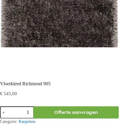
Vloerkleed Richmond 905
€
545,00
Vloerkleed
Offerte aanvragen
Richmond
905
Categorie:
Karpetten
aantal