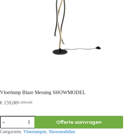
Vloerlamp Blaze Messing SHOWMODEL
€
159,00
€
299,00
Oorspronkelijke
Huidige
prijs
prijs
was:
is:
Vloerlamp
Offerte aanvragen
€ 299,00.
€ 159,00.
Blaze
Messing
Categorieën:
Vloerlampen
,
Showmodellen
SHOWMODEL
aantal