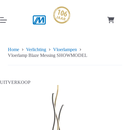
Ga
naar
de
inhoud
Winkelwag
Home
Verlichting
Vloerlampen
Vloerlamp Blaze Messing SHOWMODEL
UITVERKOOP