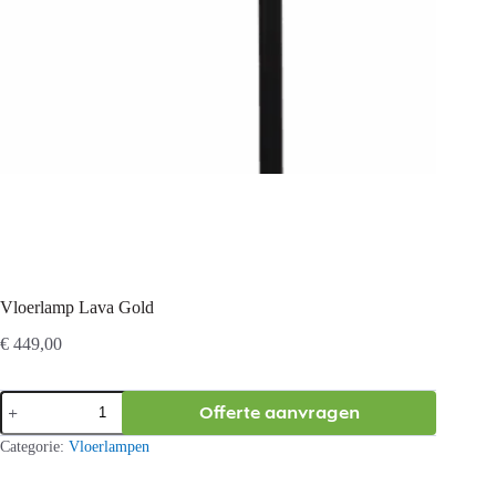
Vloerlamp Lava Gold
€
449,00
Vloerlamp
Offerte aanvragen
Lava
Gold
Categorie:
Vloerlampen
aantal