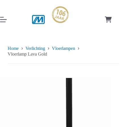
Ga
naar
de
inhoud
Winkelwag
Home
Verlichting
Vloerlampen
Vloerlamp Lava Gold