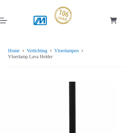
Ga
naar
de
inhoud
Winkelwag
Home
Verlichting
Vloerlampen
Vloerlamp Lava Helder