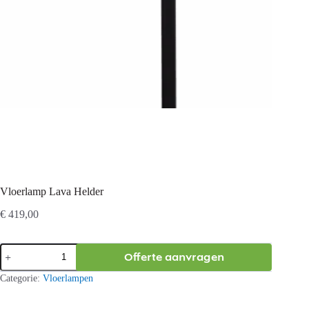
Vloerlamp Lava Helder
€
419,00
Vloerlamp
Offerte aanvragen
Lava
Helder
Categorie:
Vloerlampen
aantal