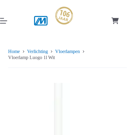
Ga
naar
de
inhoud
Winkelwag
Home
Verlichting
Vloerlampen
Vloerlamp Luogo 1l Wit