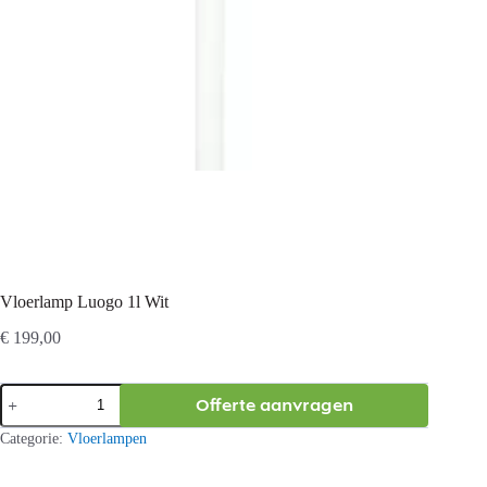
Vloerlamp Luogo 1l Wit
€
199,00
Vloerlamp
Offerte aanvragen
Luogo
1l
Categorie:
Vloerlampen
Wit
aantal