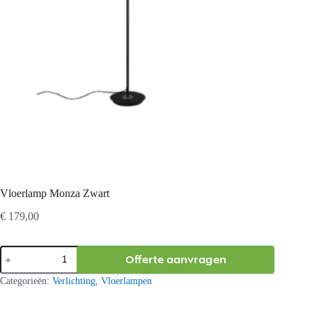
Vloerlamp Monza Zwart
€
179,00
Vloerlamp
Offerte aanvragen
Monza
Zwart
Categorieën:
Verlichting
,
Vloerlampen
aantal