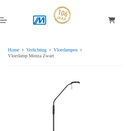
Ga
naar
de
inhoud
Winkelwag
Home
Verlichting
Vloerlampen
Vloerlamp Monza Zwart