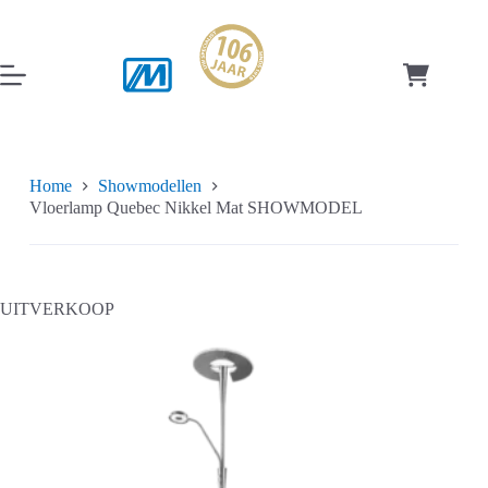
Ga
naar
de
inhoud
Winkelwag
Home
Showmodellen
Vloerlamp Quebec Nikkel Mat SHOWMODEL
UITVERKOOP