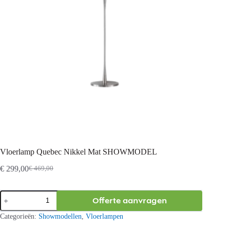
Vloerlamp Quebec Nikkel Mat SHOWMODEL
€
299,00
€
469,00
Oorspronkelijke
Huidige
prijs
prijs
was:
is:
Vloerlamp
Offerte aanvragen
€ 469,00.
€ 299,00.
Quebec
Nikkel
Categorieën:
Showmodellen
,
Vloerlampen
Mat
SHOWMODEL