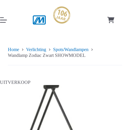
Ga
naar
de
inhoud
Winkelwag
Home
Verlichting
Spots/Wandlampen
Wandlamp Zodiac Zwart SHOWMODEL
UITVERKOOP