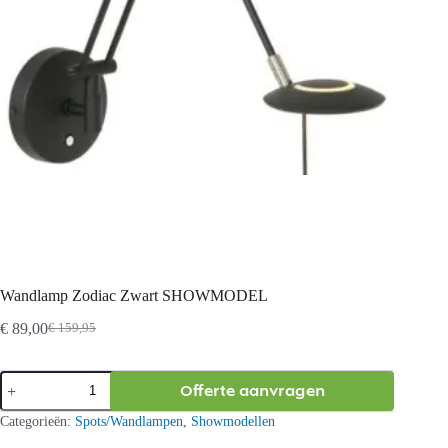
Wandlamp Zodiac Zwart SHOWMODEL
€
89,00
€
159,95
Oorspronkelijke
Huidige
prijs
prijs
was:
is:
Wandlamp
Offerte aanvragen
€ 159,95.
€ 89,00.
Zodiac
Zwart
Categorieën:
Spots/Wandlampen
,
Showmodellen
SHOWMODEL
aantal