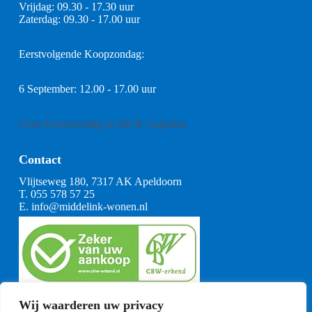
Vrijdag: 09.30 - 17.30 uur
Zaterdag: 09.30 - 17.00 uur
Eerstvolgende Koopzondag:
6 September: 12.00 - 17.00 uur
Geen Koopzondag in Juli & Augustus
Contact
Vlijtseweg 180, 7317 AK Apeldoorn
T.
055 578 57 25
E.
info@middelink-wonen.nl
KvK: 08164360
Wij waarderen uw privacy