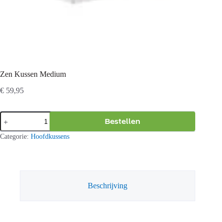
Zen Kussen Medium
€
59,95
Zen
Bestellen
Kussen
Medium
Categorie:
Hoofdkussens
aantal
Beschrijving