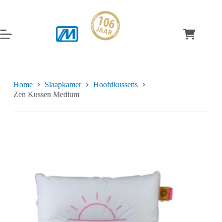
Ga
naar
de
inhoud
Winkelwag
Home
Slaapkamer
Hoofdkussens
Zen Kussen Medium