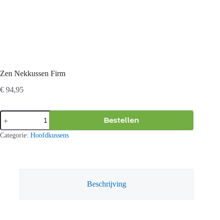
Zen Nekkussen Firm
€
94,95
Zen
Bestellen
Nekkussen
Firm
Categorie:
Hoofdkussens
aantal
Beschrijving