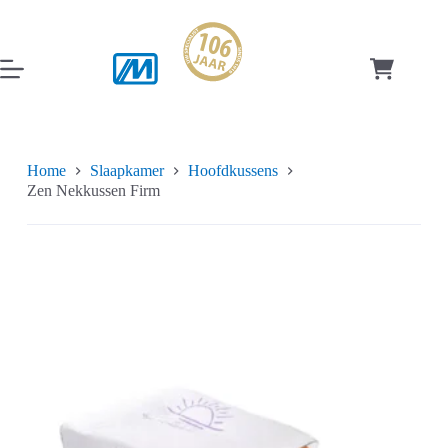
Ga
naar
de
inhoud
Winkelwag
Home
Slaapkamer
Hoofdkussens
Zen Nekkussen Firm