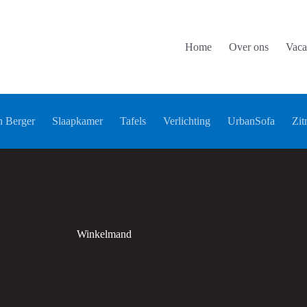
Home
Over ons
Vaca
 Berger
Slaapkamer
Tafels
Verlichting
UrbanSofa
Zit
Winkelmand