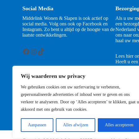
Social Media
Bezorgin
Middelink Wonen & Slapen is ook actief op
Als u uw me
social media. Volg ons ook op Facebook en
een bezorgd
Instagram. Zo bent u altijd op de hoogte van de
Nederland v
laatste ontwikkelingen.
ons naar on
haal uw meu
Facebook
Instagram
TikTok
Lees hier o
Heeft u een
contact met
Wij waarderen uw privacy
Contact
We gebruiken cookies om uw surfervaring te verbeteren,
gepersonaliseerde advertenties of inhoud weer te geven en ons
verkeer te analyseren. Door op ‘Alles accepteren’ te klikken, gaat u
akkoord met ons gebruik van cookies.
Aanpassen
Alles afwijzen
Alles accepteren