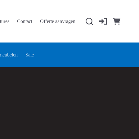
tures
Contact
Offerte aanvragen
Winkelwage
meubelen
Sale