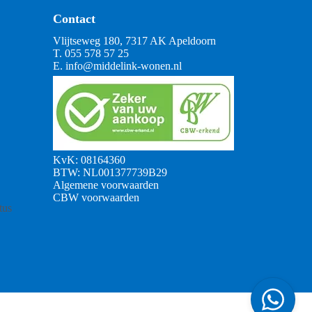
Contact
Vlijtseweg 180, 7317 AK Apeldoorn
T.
055 578 57 25
E.
info@middelink-wonen.nl
KvK: 08164360
BTW: NL001377739B29
Algemene voorwaarden
CBW voorwaarden
tus