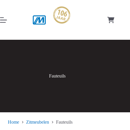
Ga
naar
de
inhoud
Winkelwag
Fauteuils
Home
Zitmeubelen
Fauteuils