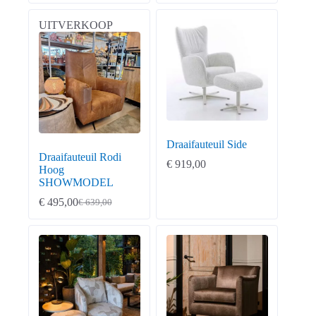
UITVERKOOP
Draaifauteuil Side
Draaifauteuil Rodi
€
919,00
Hoog
SHOWMODEL
€
495,00
€
639,00
Oorspronkelijke
Huidige
prijs
prijs
was:
is:
€ 639,00.
€ 495,00.