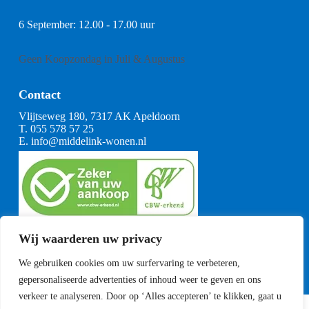
6 September: 12.00 - 17.00 uur
Geen Koopzondag in Juli & Augustus
Contact
Vlijtseweg 180, 7317 AK Apeldoorn
T.
055 578 57 25
E.
info@middelink-wonen.nl
KvK: 08164360
Wij waarderen uw privacy
BTW: NL001377739B29
Algemene voorwaarden
We gebruiken cookies om uw surfervaring te verbeteren,
CBW voorwaarden
gepersonaliseerde advertenties of inhoud weer te geven en ons
verkeer te analyseren. Door op ‘Alles accepteren’ te klikken, gaat u