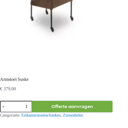
Armstoel Suske
€
379,00
Armstoel
Offerte aanvragen
Suske
aantal
Categorieën:
Eetkamerstoelen/banken
,
Zitmeubelen