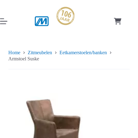
Ga
naar
de
inhoud
Winkelwag
Home
Zitmeubelen
Eetkamerstoelen/banken
Armstoel Suske